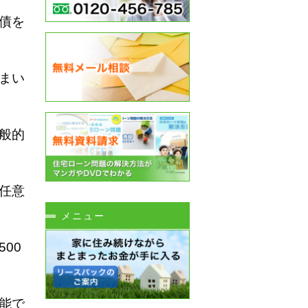
債を
まい
般的
任意
メニュー
00
能で