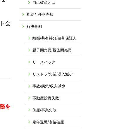
自己破産とは
相続と任意売却
ト会
解決事例
離婚/共有持分/連帯保証人
親子間売買/親族間売買
リースバック
リストラ/失業/収入減少
事故/病気/収入減少
不動産投資失敗
債務を
倒産/事業失敗
定年退職/老後破産