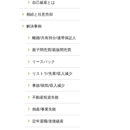
自己破産とは
相続と任意売却
解決事例
離婚/共有持分/連帯保証人
親子間売買/親族間売買
リースバック
リストラ/失業/収入減少
事故/病気/収入減少
不動産投資失敗
倒産/事業失敗
定年退職/老後破産